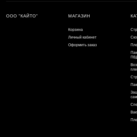
ООО "КАЙТО"
МАГАЗИН
КА
Корзина
Стр
Личный кабинет
Ско
Оформить заказ
Пл
Па
ПВ
Воз
пле
Стр
Пак
Защ
сам
Спе
Вак
Пле