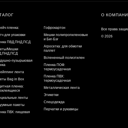
ТАЛОГ
О КОМПАН
ейч пленка:
Гофрокартон
Все права защи
тч для упаковки
Мешки полипропиленовые
© 2026
и Биг-Бэг
енка ПВД,ПНД,ПСД
Агросетка: для обмотки
кеты/Мешки
паллет
Д,ПНД,ПСД
Вспененный полиэтилен
душно-пузырьковая
нка
Пленка ПОФ:
термоусадочная
ейппинг лента
Пленка ПВХ:
еты Bag in Box
термоусадочная
итная пленка:
Металлическая лента
оклеящиеся
Этикетки
циальные ленты
Спецодежда
уумные пакеты
Перчатки и рукавицы
нка ПВХ: пищевая