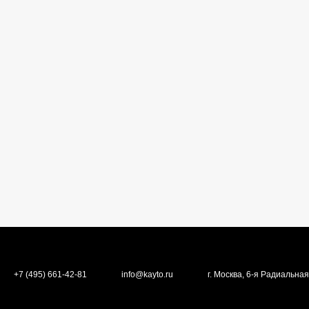
+7 (495) 661-42-81
info@kayto.ru
г. Москва, 6-я Радиальная