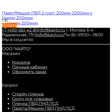
Пакет/Мешок ПВД 2 сорт: 200мм-2000мм х
14мкм-200мкм
1
₽
Купить
+7 (495) 661-42-81
info@kayto.ru
г. Москва, 6-я
Радиальная, 17с1
info@kayto.ru
Пн-Вс 09:00—18:00
Мы в соц.сетях
ООО "КАЙТО"
Магазин
Корзина
Личный кабинет
Оформить заказ
Каталог
Стрейч пленка:
Скотч для упаковки
Пленка ПВД,ПНД,ПСД
Пакеты/Мешки ПВД,ПНД,ПСД