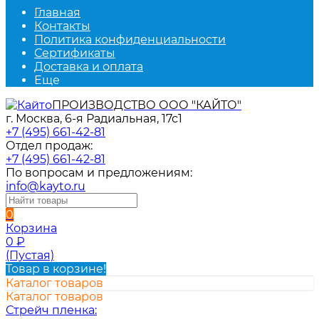
Главная
Контакты
Политика конфиденциальности
Сертификаты
Доставка и оплата
Еще
ПРОИЗВОДСТВО ООО "КАЙТО"
г. Москва, 6-я Радиальная, 17с1
+7 (495) 661-42-81
Отдел продаж:
+7 (495) 661-42-81
По вопросам и предложениям:
info@kayto.ru
0
Корзина
0
₽
(Пустая)
Товар в корзине!
Каталог товаров
Каталог товаров
Стрейч пленка: