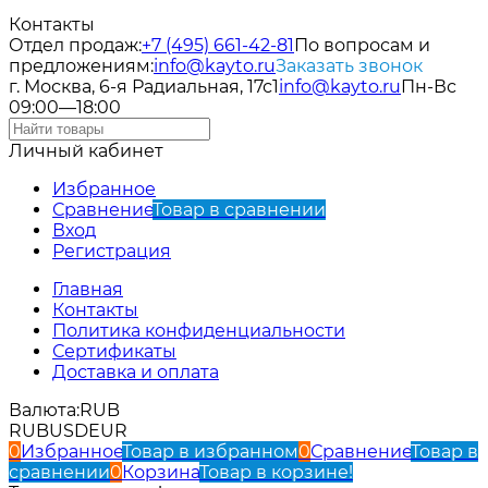
Контакты
Отдел продаж:
+7 (495) 661-42-81
По вопросам и
предложениям:
info@kayto.ru
Заказать звонок
г. Москва, 6-я Радиальная, 17с1
info@kayto.ru
Пн-Вс
09:00—18:00
Личный кабинет
Избранное
Сравнение
Товар в сравнении
Вход
Регистрация
Главная
Контакты
Политика конфиденциальности
Сертификаты
Доставка и оплата
Валюта:
RUB
RUB
USD
EUR
0
Избранное
Товар в избранном
0
Сравнение
Товар в
сравнении
0
Корзина
Товар в корзине!