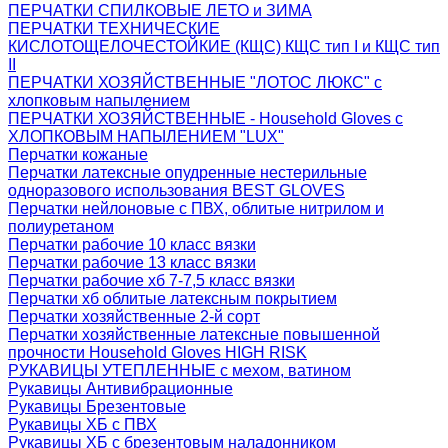
ПЕРЧАТКИ СПИЛКОВЫЕ ЛЕТО и ЗИМА
ПЕРЧАТКИ ТЕХНИЧЕСКИЕ
КИСЛОТОЩЕЛОЧЕСТОЙКИЕ (КЩС) КЩС тип I и КЩС тип
II
ПЕРЧАТКИ ХОЗЯЙСТВЕННЫЕ "ЛОТОС ЛЮКС" с
хлопковым напылением
ПЕРЧАТКИ ХОЗЯЙСТВЕННЫЕ - Household Gloves с
ХЛОПКОВЫМ НАПЫЛЕНИЕМ "LUX"
Перчатки кожаные
Перчатки латексные опудренные нестерильные
одноразового использования BEST GLOVES
Перчатки нейлоновые с ПВХ, облитые нитрилом и
полиуретаном
Перчатки рабочие 10 класс вязки
Перчатки рабочие 13 класс вязки
Перчатки рабочие хб 7-7,5 класс вязки
Перчатки хб облитые латексным покрытием
Перчатки хозяйственные 2-й сорт
Перчатки хозяйственные латексные повышенной
прочности Household Gloves HIGH RISK
РУКАВИЦЫ УТЕПЛЕННЫЕ с мехом, ватином
Рукавицы Антивибрационные
Рукавицы Брезентовые
Рукавицы ХБ с ПВХ
Рукавицы ХБ с брезентовым наладонником