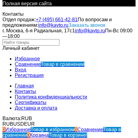
Полная версия сайта
Контакты
Отдел продаж:
+7 (495) 661-42-81
По вопросам и
предложениям:
info@kayto.ru
Заказать звонок
г. Москва, 6-я Радиальная, 17с1
info@kayto.ru
Пн-Вс 09:00
—18:00
Личный кабинет
Избранное
Сравнение
Товар в сравнении
Вход
Регистрация
Главная
Контакты
Политика конфиденциальности
Сертификаты
Доставка и оплата
Валюта:
RUB
RUB
USD
EUR
0
Избранное
Товар в избранном
0
Сравнение
Товар в
сравнении
0
Корзина
Товар в корзине!