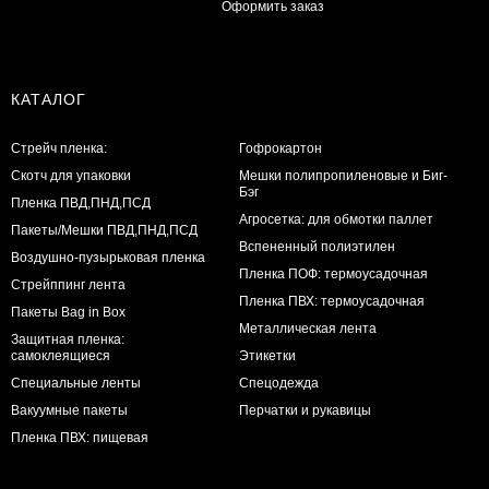
Оформить заказ
КАТАЛОГ
Стрейч пленка:
Гофрокартон
Скотч для упаковки
Мешки полипропиленовые и Биг-
Бэг
Пленка ПВД,ПНД,ПСД
Агросетка: для обмотки паллет
Пакеты/Мешки ПВД,ПНД,ПСД
Вспененный полиэтилен
Воздушно-пузырьковая пленка
Пленка ПОФ: термоусадочная
Стрейппинг лента
Пленка ПВХ: термоусадочная
Пакеты Bag in Box
Металлическая лента
Защитная пленка:
самоклеящиеся
Этикетки
Специальные ленты
Спецодежда
Вакуумные пакеты
Перчатки и рукавицы
Пленка ПВХ: пищевая