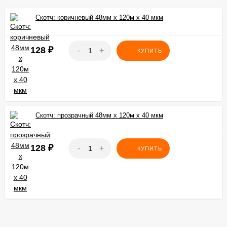
Скотч: коричневый 48мм х 120м х 40 мкм
128
₽
-
+
КУПИТЬ
Скотч: прозрачный 48мм х 120м х 40 мкм
128
₽
-
+
КУПИТЬ