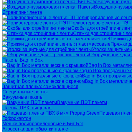
Воздушно-пузыр
Воздушно-пузырь
Стрейппинг лента
Полипропиленовые лент
Полиэстеровые ленты: ПЭТ
Скобы для стрейппинг лен
Стяжки для стрейппинг ле
Пряжки дл
Пряжки д
Уголки защитные 
Оборудование для 
Пакеты Bag in Box
Bag in Box металли
Bag in Box прозрачные 
Bag in Box прозрачны
Bag in Box металличе
Защитная пленка: самоклеящиеся
Специальные ленты
Вакуумные пакеты
Вакумные ПЭТ пакеты
Пленка ПВХ: пищевая
Пищевая пленк
Гофрокартон
Мешки полипропиленовые и Биг-Бэг
Агросетка: для обмотки паллет