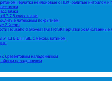
Перчатки нейлоновые с ПВХ, облитые нитрилом и 
асс вязки
асс вязки
хб 7-7,5 класс вязки
 облитые латексным покрытием
е 2-й сорт
Перчатки хозяйственные 
 УТЕПЛЕННЫЕ с мехом, ватином
ные
 с брезентовым наладонником
двойным наладонником