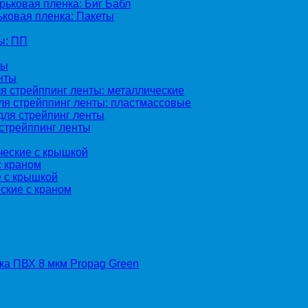
ьковая пленка: Биг Бабл
ковая пленка: Пакеты
ы: ПП
ты
нты
я стрейппинг ленты: металлические
ля стрейппинг ленты: пластмассовые
для стрейпинг ленты
стрейппинг ленты
ческие с крышкой
с краном
е с крышкой
ские с краном
а ПВХ 8 мкм Propag Green