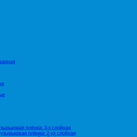
ванная
ые
ые
зырьковая плёнка: 3-х слойная
узырьковая плёнка: 2-ух слойная