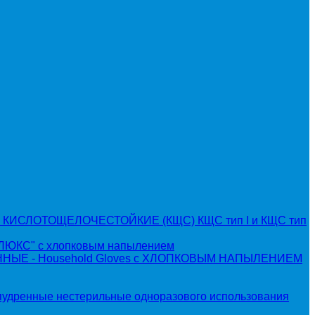
КИСЛОТОЩЕЛОЧЕСТОЙКИЕ (КЩС) КЩС тип I и КЩС тип
КС" с хлопковым напылением
ЫЕ - Household Gloves с ХЛОПКОВЫМ НАПЫЛЕНИЕМ
пудренные нестерильные одноразового использования