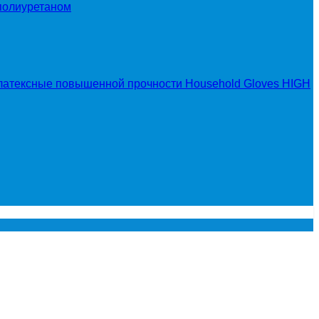
полиуретаном
латексные повышенной прочности Household Gloves HIGH