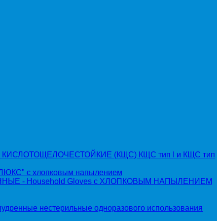
КИСЛОТОЩЕЛОЧЕСТОЙКИЕ (КЩС) КЩС тип I и КЩС тип
КС" с хлопковым напылением
ЫЕ - Household Gloves с ХЛОПКОВЫМ НАПЫЛЕНИЕМ
пудренные нестерильные одноразового использования