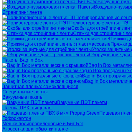
Воздушно-пузыр
Воздушно-пузырь
Стрейппинг лента
Полипропиленовые лент
Полиэстеровые ленты: ПЭТ
Скобы для стрейппинг лен
Стяжки для стрейппинг ле
Пряжки дл
Пряжки д
Уголки защитные 
Оборудование для 
Пакеты Bag in Box
Bag in Box металли
Bag in Box прозрачные 
Bag in Box прозрачны
Bag in Box металличе
Защитная пленка: самоклеящиеся
Специальные ленты
Вакуумные пакеты
Вакумные ПЭТ пакеты
Пленка ПВХ: пищевая
Пищевая пленк
Гофрокартон
Мешки полипропиленовые и Биг-Бэг
Агросетка: для обмотки паллет