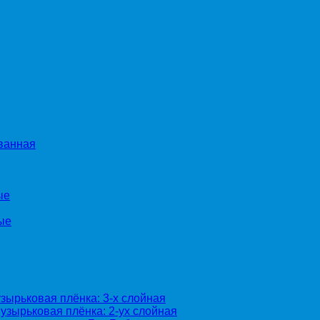
ванная
ые
ые
зырьковая плёнка: 3-х слойная
узырьковая плёнка: 2-ух слойная