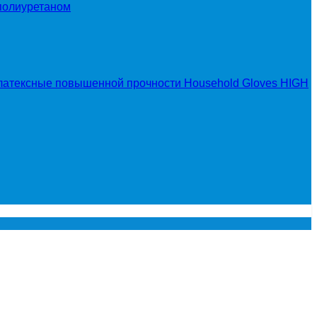
полиуретаном
латексные повышенной прочности Household Gloves HIGH