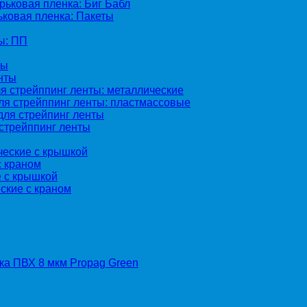
ьковая пленка: Биг Бабл
ковая пленка: Пакеты
ы: ПП
ты
нты
я стрейппинг ленты: металлические
ля стрейппинг ленты: пластмассовые
для стрейпинг ленты
стрейппинг ленты
ческие с крышкой
с краном
е с крышкой
ские с краном
а ПВХ 8 мкм Propag Green