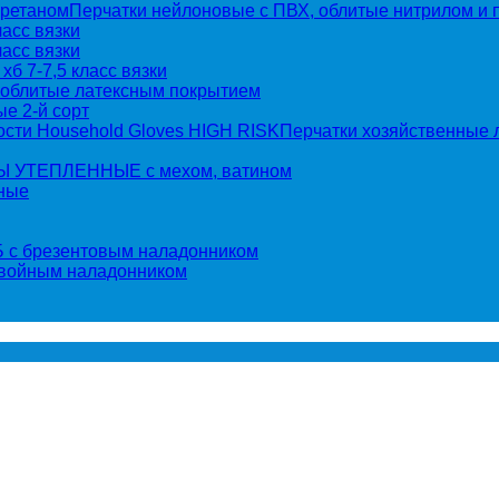
Перчатки нейлоновые с ПВХ, облитые нитрилом и 
асс вязки
асс вязки
хб 7-7,5 класс вязки
 облитые латексным покрытием
е 2-й сорт
Перчатки хозяйственные 
 УТЕПЛЕННЫЕ с мехом, ватином
ные
 с брезентовым наладонником
двойным наладонником