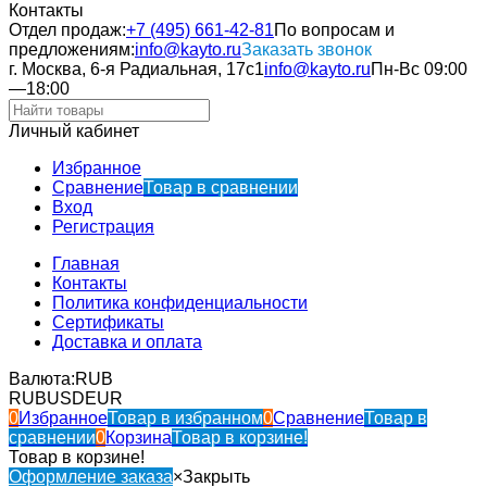
Контакты
Отдел продаж:
+7 (495) 661-42-81
По вопросам и
предложениям:
info@kayto.ru
Заказать звонок
г. Москва, 6-я Радиальная, 17с1
info@kayto.ru
Пн-Вс 09:00
—18:00
Личный кабинет
Избранное
Сравнение
Товар в сравнении
Вход
Регистрация
Главная
Контакты
Политика конфиденциальности
Сертификаты
Доставка и оплата
Валюта:
RUB
RUB
USD
EUR
0
Избранное
Товар в избранном
0
Сравнение
Товар в
сравнении
0
Корзина
Товар в корзине!
Товар в корзине!
Оформление заказа
×
Закрыть