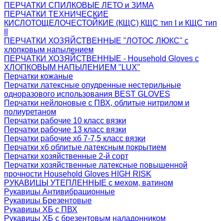
ПЕРЧАТКИ СПИЛКОВЫЕ ЛЕТО и ЗИМА
ПЕРЧАТКИ ТЕХНИЧЕСКИЕ
КИСЛОТОЩЕЛОЧЕСТОЙКИЕ (КЩС) КЩС тип I и КЩС тип
II
ПЕРЧАТКИ ХОЗЯЙСТВЕННЫЕ "ЛОТОС ЛЮКС" с
хлопковым напылением
ПЕРЧАТКИ ХОЗЯЙСТВЕННЫЕ - Household Gloves с
ХЛОПКОВЫМ НАПЫЛЕНИЕМ "LUX"
Перчатки кожаные
Перчатки латексные опудренные нестерильные
одноразового использования BEST GLOVES
Перчатки нейлоновые с ПВХ, облитые нитрилом и
полиуретаном
Перчатки рабочие 10 класс вязки
Перчатки рабочие 13 класс вязки
Перчатки рабочие хб 7-7,5 класс вязки
Перчатки хб облитые латексным покрытием
Перчатки хозяйственные 2-й сорт
Перчатки хозяйственные латексные повышенной
прочности Household Gloves HIGH RISK
РУКАВИЦЫ УТЕПЛЕННЫЕ с мехом, ватином
Рукавицы Антивибрационные
Рукавицы Брезентовые
Рукавицы ХБ с ПВХ
Рукавицы ХБ с брезентовым наладонником