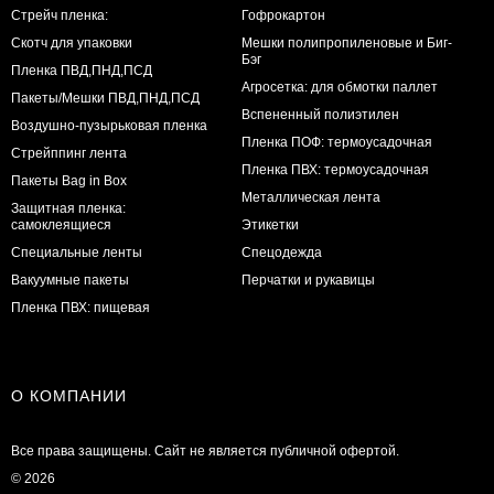
Стрейч пленка:
Гофрокартон
Скотч для упаковки
Мешки полипропиленовые и Биг-
Бэг
Пленка ПВД,ПНД,ПСД
Агросетка: для обмотки паллет
Пакеты/Мешки ПВД,ПНД,ПСД
Вспененный полиэтилен
Воздушно-пузырьковая пленка
Пленка ПОФ: термоусадочная
Стрейппинг лента
Пленка ПВХ: термоусадочная
Пакеты Bag in Box
Металлическая лента
Защитная пленка:
самоклеящиеся
Этикетки
Специальные ленты
Спецодежда
Вакуумные пакеты
Перчатки и рукавицы
Пленка ПВХ: пищевая
О КОМПАНИИ
Все права защищены. Сайт не является публичной офертой.
© 2026