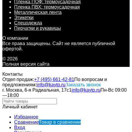
Пленка ПОФ: термоусадочная
Пленка ПВХ: термоусадочная
Металлическая лента
Этикетки
Спецодежда
Перчатки и рукавицы
О компании
Все права защищены. Сайт не является публичной
офертой.
© 2026
Полная версия сайта
Контакты
Отдел продаж:
+7 (495) 661-42-81
По вопросам и
предложениям:
info@kayto.ru
Заказать звонок
г. Москва, 6-я Радиальная, 17с1
info@kayto.ru
Пн-Вс 09:00
—18:00
Личный кабинет
Избранное
Сравнение
Товар в сравнении
Вход