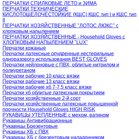
ПЕРЧАТКИ СПИЛКОВЫЕ ЛЕТО и ЗИМА
ПЕРЧАТКИ ТЕХНИЧЕСКИЕ
КИСЛОТОЩЕЛОЧЕСТОЙКИЕ (КЩС) КЩС тип I и КЩС тип
II
ПЕРЧАТКИ ХОЗЯЙСТВЕННЫЕ "ЛОТОС ЛЮКС" с
хлопковым напылением
ПЕРЧАТКИ ХОЗЯЙСТВЕННЫЕ - Household Gloves с
ХЛОПКОВЫМ НАПЫЛЕНИЕМ "LUX"
Перчатки кожаные
Перчатки латексные опудренные нестерильные
одноразового использования BEST GLOVES
Перчатки нейлоновые с ПВХ, облитые нитрилом и
полиуретаном
Перчатки рабочие 10 класс вязки
Перчатки рабочие 13 класс вязки
Перчатки рабочие хб 7-7,5 класс вязки
Перчатки хб облитые латексным покрытием
Перчатки хозяйственные 2-й сорт
Перчатки хозяйственные латексные повышенной
прочности Household Gloves HIGH RISK
РУКАВИЦЫ УТЕПЛЕННЫЕ с мехом, ватином
Рукавицы Антивибрационные
Рукавицы Брезентовые
Рукавицы ХБ с ПВХ
Рукавицы ХБ с брезентовым наладонником