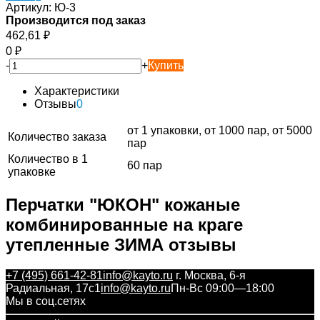
Артикул:
Ю-3
Производится под заказ
462,61
₽
0
₽
-
+
Купить
Характеристики
Отзывы
0
от 1 упаковки, от 1000 пар, от 5000
Количество заказа
пар
Количество в 1
60 пар
упаковке
Перчатки "ЮКОН" кожаные
комбинированные на краге
утепленные ЗИМА отзывы
+7 (495) 661-42-81
info@kayto.ru
г. Москва, 6-я
Радиальная, 17с1
info@kayto.ru
Пн-Вс 09:00—18:00
Мы в соц.сетях