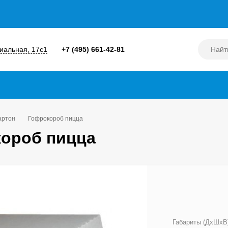
диальная, 17с1
+7 (495) 661-42-81
артон
Гофрокороб пицца
ороб пицца
Габариты (ДхШхВ