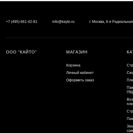
+7 (495) 661-42-81
info@kayto.ru
г. Москва, 6-я Радиальная
ООО "КАЙТО"
МАГАЗИН
КА
Корзина
Стр
Личный кабинет
Ско
Оформить заказ
Пл
Па
ПВ
Воз
пле
Стр
Пак
Защ
сам