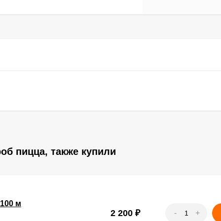
об пицца, также купили
100 м
2 200
₽
-
+