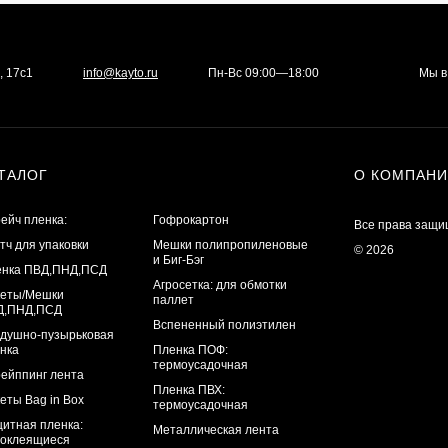
, 17с1
info@kayto.ru
Пн-Вс 09:00—18:00
Мы в
ТАЛОГ
О КОМПАН
ейч пленка:
Гофрокартон
Все права защи
тч для упаковки
Мешки полипропиленовые
© 2026
и Биг-Бэг
енка ПВД,ПНД,ПСД
Агросетка: для обмотки
кеты/Мешки
паллет
Д,ПНД,ПСД
Вспененный полиэтилен
душно-пузырьковая
нка
Пленка ПОФ:
термоусадочная
ейппинг лента
Пленка ПВХ:
еты Bag in Box
термоусадочная
итная пленка:
Металлическая лента
оклеящиеся