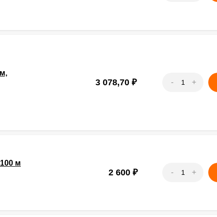
м,
3 078,70
₽
-
+
100 м
2 600
₽
-
+