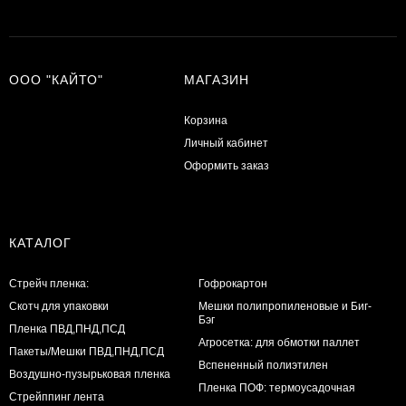
ООО "КАЙТО"
МАГАЗИН
Корзина
Личный кабинет
Оформить заказ
КАТАЛОГ
Стрейч пленка:
Гофрокартон
Скотч для упаковки
Мешки полипропиленовые и Биг-
Бэг
Пленка ПВД,ПНД,ПСД
Агросетка: для обмотки паллет
Пакеты/Мешки ПВД,ПНД,ПСД
Вспененный полиэтилен
Воздушно-пузырьковая пленка
Пленка ПОФ: термоусадочная
Стрейппинг лента